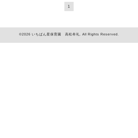
1
©2026
いちばん星保育園 高松牟礼
. All Rights Reserved.