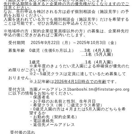
先行申込期間を過ぎると企業枠の方の優先権がなくなりますのでご
注意ください
。
なお、先行申込を検討される方は必ず個別相談会（施設見学）の予
約をお取りください。
入園を迷われている方でも個別相談会（施設見学）だけを希望する
ことは可能です。ぜひお気軽にお申込みください。
※地域枠の方（契約企業従業員様以外の方）の募集は、企業枠先行
申込の後に空きがあればご案内いたします。
受付期間
2025
年
9
月22日（月）～
2025
年
10
月3日（金）
募集年齢
0
歳児（生後6カ月以
上） …3名（4月入園）
…1名（5月入園）
1歳児 …1名（4月入園）
※来年度のきょうだい児入園による枠確保が優先のた
め限りがございます。
※2～5歳児クラスは定員に達しているため募集して
おりません。
※上記年齢は
2026
年
4
月1日時点での年齢
です。
受付方法 当園メールアドレス
1banboshi.tm@firststar-pro.org
に以下の情報をお知らせください。
・保護者名
・お子様のお名前と性別、生年月日
・希望クラス（例：〇歳児クラス希望）
・0歳児入園の方は４月または5月入園のどちらを希
望するか
・お勤め先（契約企業名）
・電話連絡先
・返信先メールアドレス
受付後の流れ