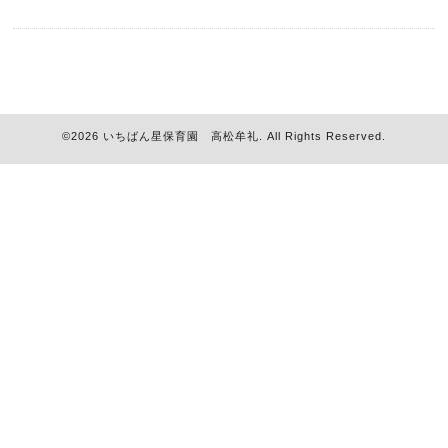
©2026
いちばん星保育園 高松牟礼
. All Rights Reserved.